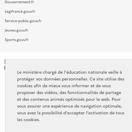
Gouvernement.fr
Legifrance.gouv.fr
Service-public.gouv.fr
Jeunes.gouv.fr
Sports.gouv.fr
MINISTÈRE
DE L'ÉDUCATION
Le ministère chargé de l'éducation nationale veille à
NATIONALE
protéger vos données personnelles. Ce site utilise des
cookies afin de mieux vous informer et de vous
proposer des vidéos, des fonctionnalités de partage
et des contenus animés optimisés pour le web. Pour
vous assurer une expérience de navigation optimale,
data.gouv.fr
legifrance.gouv.fr
vous avez la possibilité d’accepter l’activation de tous
les cookies.
service-public.gouv.fr