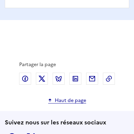
Partager la page
Partager via Facebook
Partager via X
Partager via Bluesky
Partager via LinkedIn
Partager par em
Copier l
Haut de page
Suivez nous sur les réseaux sociaux