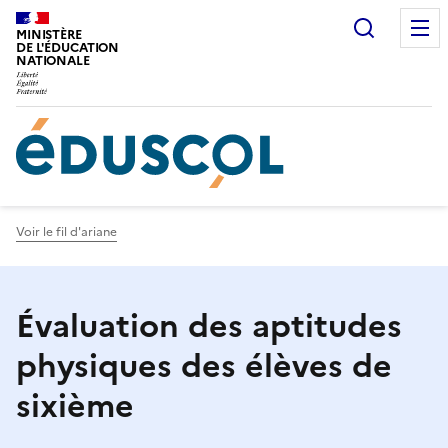
Gestion de vos préférences sur les cookies
Recherc
MINISTÈRE
DE L'ÉDUCATION
NATIONALE
Voir le fil d'ariane
Évaluation des aptitudes
physiques des élèves de
sixième