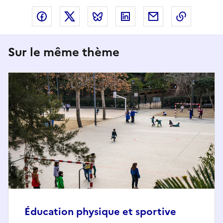
Partager via Facebook
Partager via X
Partager via Bluesky
Partager via LinkedIn
Partager par em
Copier l
Sur le même thème
Éducation physique et sportive