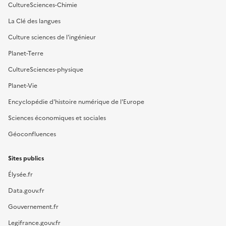
CultureSciences-Chimie
La Clé des langues
Culture sciences de l'ingénieur
Planet-Terre
CultureSciences-physique
Planet-Vie
Encyclopédie d'histoire numérique de l'Europe
Sciences économiques et sociales
Géoconfluences
Sites publics
Élysée.fr
Data.gouv.fr
Gouvernement.fr
Legifrance.gouv.fr