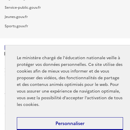
Service-public.gouv.fr
Jeunes.gouv.fr
Sports.gouv.fr
MINISTÈRE
Le ministère chargé de l'éducation nationale veille à
DE L'ÉDUCATION
NATIONALE
protéger vos données personnelles. Ce site utilise des
cookies afin de mieux vous informer et de vous
proposer des vidéos, des fonctionnalités de partage
et des contenus animés optimisés pour le web. Pour
vous assurer une expérience de navigation optimale,
data.gouv.fr
legifrance.gouv.fr
vous avez la possibilité d’accepter l’activation de tous
les cookies.
service-public.gouv.fr
Mentions légales
Données personnelles et cookies
Gestion des
Personnaliser