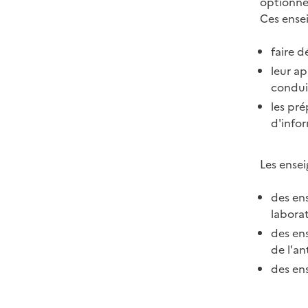
optionne
Ces ensei
faire 
leur ap
conduir
les pré
d'infor
Les ense
des ens
laborato
des ens
de l'an
des ens