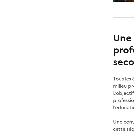
Une 
prof
seco
Tous les
milieu p
L’objecti
professi
l’éducati
Une conv
cette sé