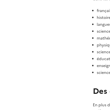
françai
histoir
langues
scienc
mathém
physiq
science
éducat
enseig
scienc
Des 
En plus d