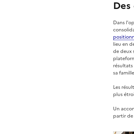
Des 
Dans l'o
consolid
positio
lieu en d
de deux 
platefor
résultats
sa famille
Les résu
plus étro
Un accom
partir d