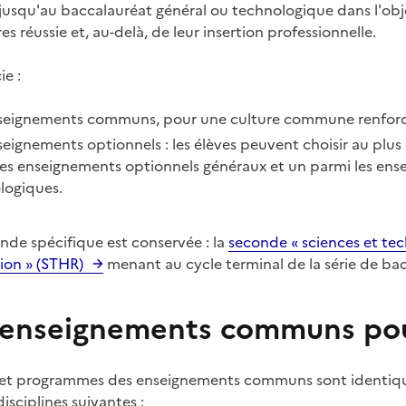
 jusqu'au baccalauréat général ou technologique dans l'obj
es réussie et, au-delà, de leur insertion professionnelle.
ie :
seignements communs, pour une culture commune renforc
seignements optionnels : les élèves peuvent choisir au plu
les enseignements optionnels généraux et un parmi les en
logiques.
nde spécifique est conservée : la
seconde « sciences et tech
ion » (STHR)
menant au cycle terminal de la série de b
 enseignements communs pou
 et programmes des enseignements communs sont identiques
disciplines suivantes :