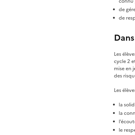
connu 
de gére
de resp
Dans 
Les élève
cycle 2 e
mise en j
des risqu
Les élève
la solid
la conn
l’écout
le resp