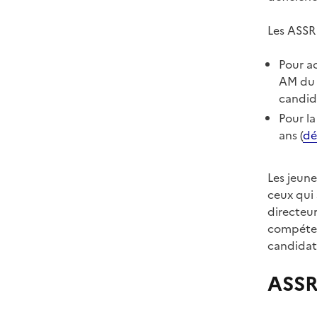
Les ASSR 
Pour ac
AM du p
candid
Pour la
ans (
dé
Les jeune
ceux qui 
directeur
compéten
candidat
ASSR