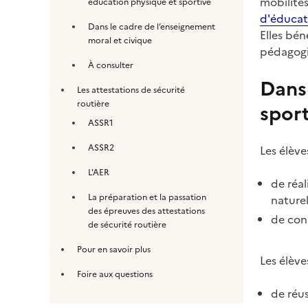
mobilités
éducation physique et sportive
d'éducati
Dans le cadre de l’enseignement
Elles bén
moral et civique
pédagogi
À consulter
Dans 
Les attestations de sécurité
routière
sport
ASSR1
ASSR2
Les élèv
L'AER
de réal
La préparation et la passation
naturel
des épreuves des attestations
de conn
de sécurité routière
Pour en savoir plus
Les élèv
Foire aux questions
de réu