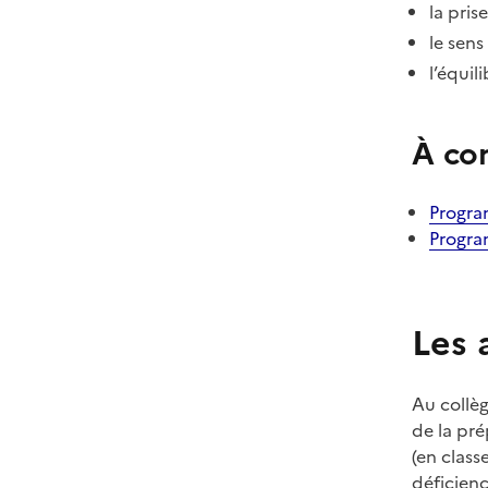
la pris
le sens
l’équil
À co
Progra
Progra
Les 
Au collèg
de la pré
(en class
déficienc