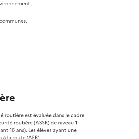
environnement ;
es communes.
ière
é routière est évaluée dans le cadre
curité routière (ASSR) de niveau 1
ant 16 ans). Les élèves ayant une
 à la route (AER).