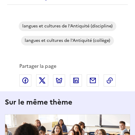
langues et cultures de l'Antiquité (discipline)
langues et cultures de l'Antiquité (collège)
Partager la page
Partager via Facebook
Partager via X
Partager via Bluesky
Partager via LinkedIn
Partager par em
Copier l
Sur le même thème