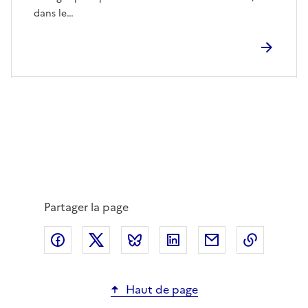
dans le…
Partager la page
Partager via Facebook
Partager via X
Partager via Bluesky
Partager via LinkedIn
Partager par em
Copier l
Haut de page