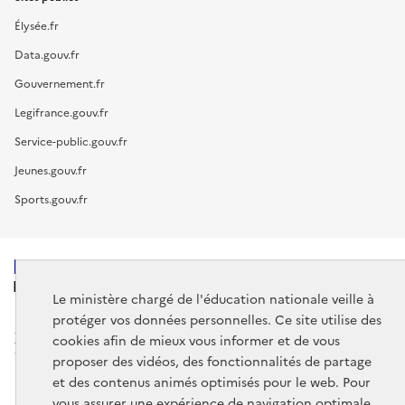
Élysée.fr
Data.gouv.fr
Gouvernement.fr
Legifrance.gouv.fr
Service-public.gouv.fr
Jeunes.gouv.fr
Sports.gouv.fr
MINISTÈRE
DE L'ÉDUCATION
Le ministère chargé de l'éducation nationale veille à
NATIONALE
protéger vos données personnelles. Ce site utilise des
cookies afin de mieux vous informer et de vous
proposer des vidéos, des fonctionnalités de partage
et des contenus animés optimisés pour le web. Pour
vous assurer une expérience de navigation optimale,