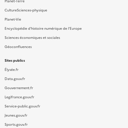
Planet-Terre
CultureSciences-physique
Planet-Vie
Encyclopédie d'histoire numérique de l'Europe
Sciences économiques et sociales
Géoconfluences
Sites publics
Élysée.fr
Data.gouv.fr
Gouvernement.fr
Legifrance.gouv.fr
Service-public.gouv.fr
Jeunes.gouv.fr
Sports.gouv.fr