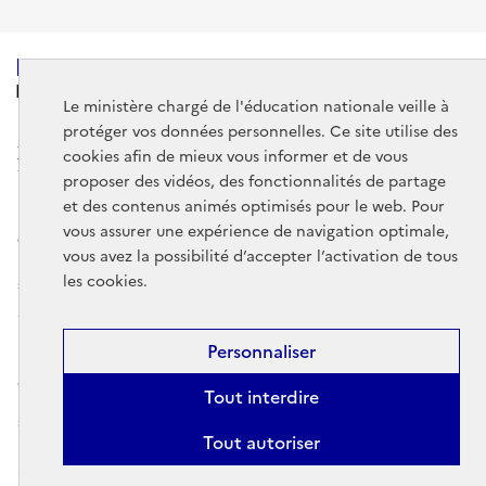
MINISTÈRE
DE L'ÉDUCATION
Le ministère chargé de l'éducation nationale veille à
NATIONALE
protéger vos données personnelles. Ce site utilise des
cookies afin de mieux vous informer et de vous
proposer des vidéos, des fonctionnalités de partage
et des contenus animés optimisés pour le web. Pour
vous assurer une expérience de navigation optimale,
data.gouv.fr
legifrance.gouv.fr
vous avez la possibilité d’accepter l’activation de tous
les cookies.
service-public.gouv.fr
Mentions légales
Données personnelles et cookies
Gestion des
Personnaliser
cookies
Accessibilité : partiellement conforme
Contact
Plan du
Tout interdire
site
DE
EN
ES
Comprendre l'espace personnel éduscol
Tout autoriser
Sauf cas particuliers indiqués dans les mentions légales, les contenus de