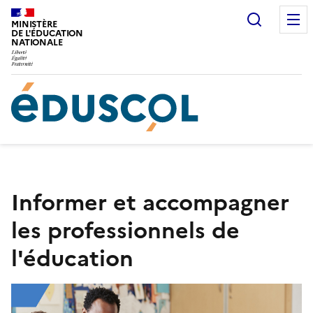
Gestion de vos préférences sur les cookies
Recherc
MINISTÈRE
DE L'ÉDUCATION
NATIONALE
Informer et accompagner
les professionnels de
l'éducation