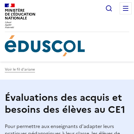
Gestion de vos préférences sur les cookies
Recherc
MINISTÈRE
DE L'ÉDUCATION
NATIONALE
Voir le fil d'ariane
Évaluations des acquis et
besoins des élèves au CE1
Pour permettre aux enseignants d'adapter leurs
pratiques pédagogiques à leur classe, les élèves de