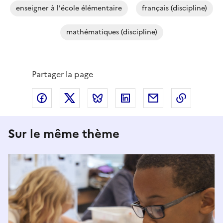
enseigner à l'école élémentaire
français (discipline)
mathématiques (discipline)
Partager la page
Partager via Facebook
Partager via X
Partager via Bluesky
Partager via LinkedIn
Partager par em
Copier l
Sur le même thème