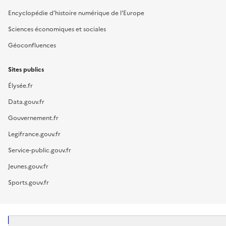
Encyclopédie d'histoire numérique de l'Europe
Sciences économiques et sociales
Géoconfluences
Sites publics
Élysée.fr
Data.gouv.fr
Gouvernement.fr
Legifrance.gouv.fr
Service-public.gouv.fr
Jeunes.gouv.fr
Sports.gouv.fr