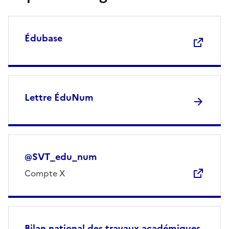
Édubase
Lettre ÉduNum
@SVT_edu_num
Compte X
Bilan national des travaux académiques