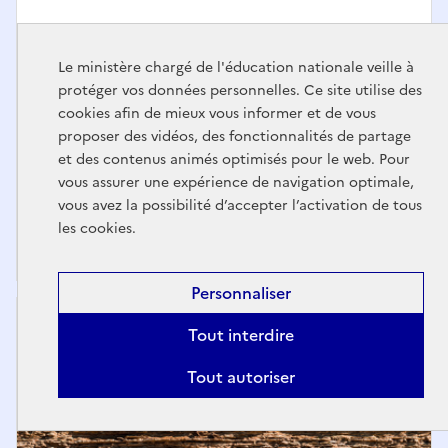
Ressources d'accompagnement du
Le ministère chargé de l'éducation nationale veille à
programme de sciences et
protéger vos données personnelles. Ce site utilise des
technologie au cycle 3
cookies afin de mieux vous informer et de vous
proposer des vidéos, des fonctionnalités de partage
Les ressources et outils mis à disposition sur cette
et des contenus animés optimisés pour le web. Pour
page visent à soutenir l’enseignement des sciences
vous assurer une expérience de navigation optimale,
et de la technologie au cycle 3. Ils…
vous avez la possibilité d’accepter l’activation de tous
les cookies.
Personnaliser
Tout interdire
Tout autoriser