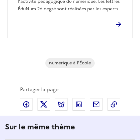
l'activité pédagogique du numérique. Les lettres
ÉduNum 2d degré sont réalisées par les experts…
numérique à l'École
Partager la page
Partager via Facebook
Partager via X
Partager via Bluesky
Partager via LinkedIn
Partager par em
Copier l
Sur le même thème