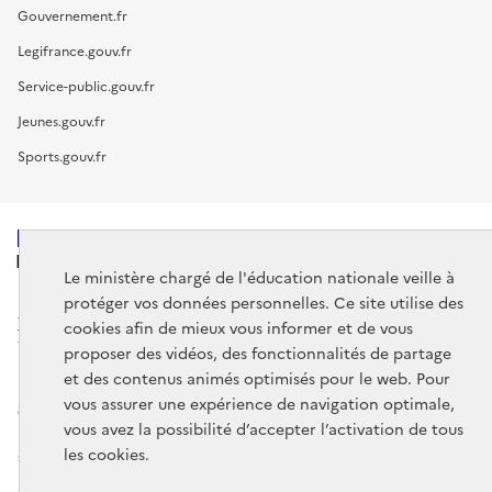
Gouvernement.fr
Legifrance.gouv.fr
Service-public.gouv.fr
Jeunes.gouv.fr
Sports.gouv.fr
MINISTÈRE
DE L'ÉDUCATION
Le ministère chargé de l'éducation nationale veille à
NATIONALE
protéger vos données personnelles. Ce site utilise des
cookies afin de mieux vous informer et de vous
proposer des vidéos, des fonctionnalités de partage
et des contenus animés optimisés pour le web. Pour
vous assurer une expérience de navigation optimale,
data.gouv.fr
legifrance.gouv.fr
vous avez la possibilité d’accepter l’activation de tous
les cookies.
service-public.gouv.fr