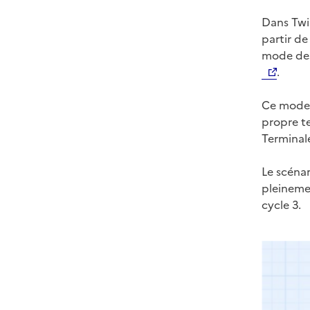
Dans Twin
partir d
mode des 
.
Ce mode 
propre te
Terminale
Le scéna
pleineme
cycle 3.