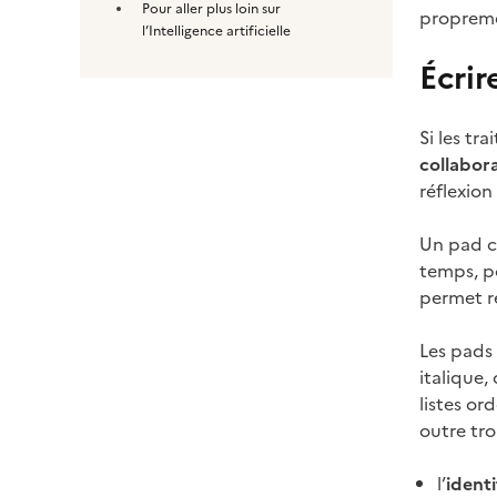
Pour aller plus loin sur
propreme
l’Intelligence artificielle
Écrir
Si les tr
collabora
réflexion
Un pad co
temps, po
permet re
Les pads
italique,
listes or
outre tro
l’
identi