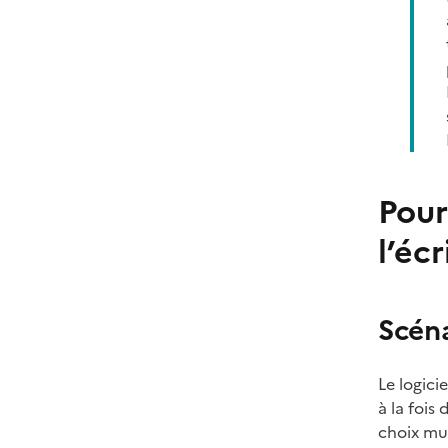
Pour
l’éc
Scén
Le logici
à la fois
choix mul