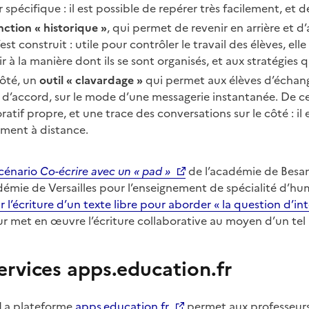
 spécifique : il est possible de repérer très facilement, et de
nction « historique »
, qui permet de revenir en arrière et d
’est construit : utile pour contrôler le travail des élèves, elle
ir à la manière dont ils se sont organisés, et aux stratégies q
côté, un
outil « clavardage »
qui permet aux élèves d’échang
 d’accord, sur le mode d’une messagerie instantanée. De ce
ratif propre, et une trace des conversations sur le côté : il e
ement à distance.
scénario
Co-écrire avec un « pad »
de l’académie de Besa
démie de Versailles pour l’enseignement de spécialité d’hum
r l’écriture d’un texte libre pour aborder « la question d’int
r met en œuvre l’écriture collaborative au moyen d’un tel
ervices apps.education.fr
La plateforme
apps.education.fr
permet aux professeurs 