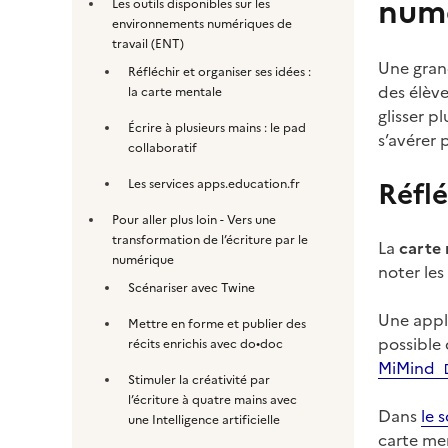
numé
Les outils disponibles sur les
environnements numériques de
travail (ENT)
Une gran
Réfléchir et organiser ses idées :
des élève
la carte mentale
glisser p
Écrire à plusieurs mains : le pad
s’avérer 
collaboratif
Réflé
Les services apps.education.fr
Pour aller plus loin - Vers une
transformation de l’écriture par le
La
carte
numérique
noter les
Scénariser avec Twine
Une appli
Mettre en forme et publier des
possible 
récits enrichis avec do•doc
MiMind
Stimuler la créativité par
l’écriture à quatre mains avec
Dans
le 
une Intelligence artificielle
carte men