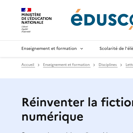
Gestion de vos préférences sur les cookies
MINISTÈRE
DE L'ÉDUCATION
NATIONALE
Enseignement et formation
Scolarité de l'é
Accueil
Enseignement et formation
Disciplines
Lett
Réinventer la fictio
numérique