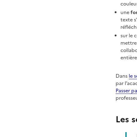
couleur
une
fo
texte s
réfléch
sur le 
mettre
collabo
entièr
Dans
le 
par l’aca
Passer pa
professeu
Les s