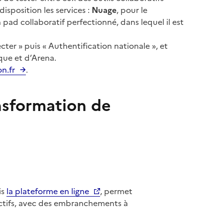
isposition les services :
Nuage
, pour le
n pad collaboratif perfectionné, dans lequel il est
cter » puis « Authentification nationale », et
que et d’Arena.
n.fr
.
ansformation de
is
la plateforme en ligne
, permet
eractifs, avec des embranchements à