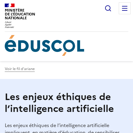
Gestion de vos préférences sur les cookies
Recherc
MINISTÈRE
DE L'ÉDUCATION
NATIONALE
Voir le fil d'ariane
Les enjeux éthiques de
l’intelligence artificielle
Les enjeux éthiques de l’intelligence artificielle
impliquent, en matière d’éducation, de sensibiliser,