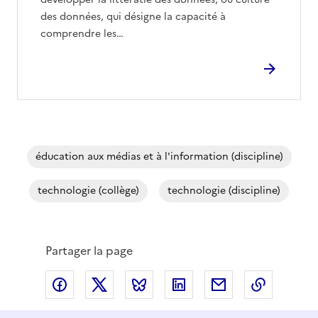
des données, qui désigne la capacité à
comprendre les…
éducation aux médias et à l'information (discipline)
technologie (collège)
technologie (discipline)
Partager la page
Partager via Facebook
Partager via X
Partager via Bluesky
Partager via LinkedIn
Partager par em
Copier l