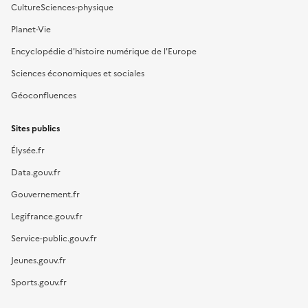
CultureSciences-physique
Planet-Vie
Encyclopédie d'histoire numérique de l'Europe
Sciences économiques et sociales
Géoconfluences
Sites publics
Élysée.fr
Data.gouv.fr
Gouvernement.fr
Legifrance.gouv.fr
Service-public.gouv.fr
Jeunes.gouv.fr
Sports.gouv.fr