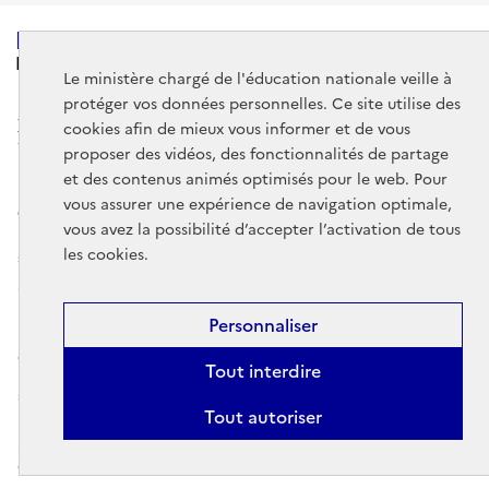
MINISTÈRE
DE L'ÉDUCATION
Le ministère chargé de l'éducation nationale veille à
NATIONALE
protéger vos données personnelles. Ce site utilise des
cookies afin de mieux vous informer et de vous
proposer des vidéos, des fonctionnalités de partage
et des contenus animés optimisés pour le web. Pour
vous assurer une expérience de navigation optimale,
data.gouv.fr
legifrance.gouv.fr
vous avez la possibilité d’accepter l’activation de tous
les cookies.
service-public.gouv.fr
Mentions légales
Données personnelles et cookies
Gestion des
Personnaliser
cookies
Accessibilité : partiellement conforme
Contact
Plan du
Tout interdire
site
DE
EN
ES
Comprendre l'espace personnel éduscol
Tout autoriser
Sauf cas particuliers indiqués dans les mentions légales, les contenus de
ce site sont sous
licence etalab-2.0
.