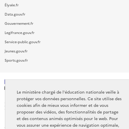
Élysée.fr
Data.gouv.fr
Gouvernement.fr
Legifrance.gouv.fr
Service-public.gouv.fr
Jeunes.gouv.fr
Sports.gouv.fr
MINISTÈRE
DE L'ÉDUCATION
Le ministère chargé de l'éducation nationale veille à
NATIONALE
protéger vos données personnelles. Ce site utilise des
cookies afin de mieux vous informer et de vous
proposer des vidéos, des fonctionnalités de partage
et des contenus animés optimisés pour le web. Pour
vous assurer une expérience de navigation optimale,
data.gouv.fr
legifrance.gouv.fr