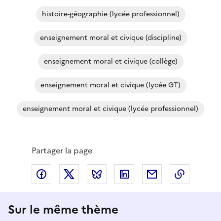
histoire-géographie (lycée professionnel)
enseignement moral et civique (discipline)
enseignement moral et civique (collège)
enseignement moral et civique (lycée GT)
enseignement moral et civique (lycée professionnel)
Partager la page
Partager via Facebook
Partager via X
Partager via Bluesky
Partager via LinkedIn
Partager par em
Copier l
Sur le même thème