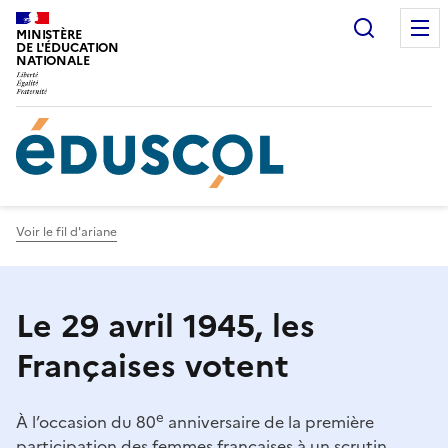
Gestion de vos préférences sur les cookies
Recherc
MINISTÈRE
DE L'ÉDUCATION
NATIONALE
Voir le fil d'ariane
Le 29 avril 1945, les
Françaises votent
e
À l’occasion du 80
anniversaire de la première
participation des femmes françaises à un scrutin