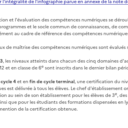
 l'intégralité de l'infographie parue en annexe de la note 
ion et l'évaluation des compétences numériques se dérou
 programmes et le socle commun de connaissances, de comp
́ment au cadre de référence des compétences numérique
ux de maîtrise des compétences numériques sont évalués se
 3
, les niveaux atteints dans chacun des cinq domaines d'act
e
2 et en classe de 6
sont inscrits dans le dernier bilan pé
 cycle 4
et en
fin de cycle terminal
, une certification du n
es est délivrée à tous les élèves. Le chef d'établissement
e
tion au sein de son établissement pour les élèves de 3
, des
nsi que pour les étudiants des formations dispensées en lycée
mention de la certification obtenue.