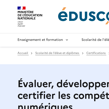
Gestion de vos préférences sur les cookies
MINISTÈRE
DE L'ÉDUCATION
NATIONALE
Enseignement et formation
Scolarité de l'é
Accueil
Scolarité de l'élève et diplômes
Certifications
Évaluer, développer
certifier les compé
numériques