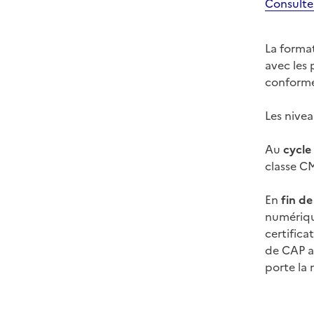
Consulter
La format
avec les
conforme
Les nivea
Au
cycle
classe CM
En
fin de
numériqu
certifica
de CAP ai
porte la 