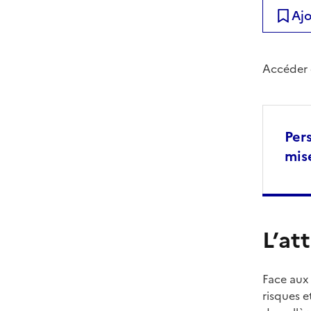
Ajo
Accéder 
Per
mis
L’at
Face aux
risques e