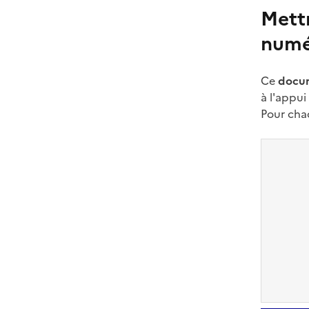
Mett
numé
Ce
docu
à l'appui
Pour cha