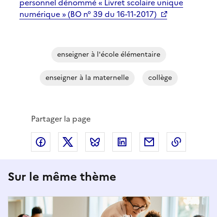
personnel dénommé « Livret scolaire unique
numérique » (BO n° 39 du 16-11-2017)
enseigner à l'école élémentaire
enseigner à la maternelle
collège
Partager la page
Partager via Facebook
Partager via X
Partager via Bluesky
Partager via LinkedIn
Partager par em
Copier l
Sur le même thème