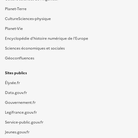
Planet-Terre
CultureSciences-physique
Planet-Vie
Encyclopédie d'histoire numérique de l'Europe
Sciences économiques et sociales
Géoconfluences
Sites publics
Élysée.fr
Data.gouv.fr
Gouvernement.fr
Legifrance.gouv.fr
Service-public.gouv.fr
Jeunes.gouv.fr