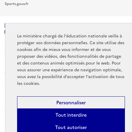
Sports.gouv.fr
MINISTÈRE
DE L'ÉDUCATION
Le ministère chargé de l'éducation nationale veille à
NATIONALE
protéger vos données personnelles. Ce site utilise des
cookies afin de mieux vous informer et de vous
proposer des vidéos, des fonctionnalités de partage
et des contenus animés optimisés pour le web. Pour
vous assurer une expérience de navigation optimale,
data.gouv.fr
legifrance.gouv.fr
vous avez la possibilité d’accepter l’activation de tous
les cookies.
service-public.gouv.fr
Mentions légales
Données personnelles et cookies
Gestion des
Personnaliser
cookies
Accessibilité : partiellement conforme
Contact
Plan du
Tout interdire
site
DE
EN
ES
Comprendre l'espace personnel éduscol
Tout autoriser