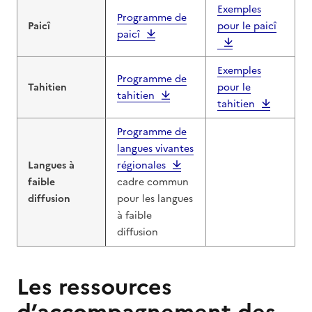
Exemples
Programme de
Paicî
pour le paicî
paicî
Exemples
Programme de
Tahitien
pour le
tahitien
tahitien
Programme de
langues vivantes
Langues à
régionales
faible
cadre commun
diffusion
pour les langues
à faible
diffusion
Les ressources