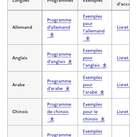
Langues
Programmes
Exemples
d'accom
Exemples
Programme
pour
Allemand
d’allemand
Livret al
l'allemand
Exemples
Programme
Anglais
pour
Livret ang
d’anglais
l'anglais
Exemples
Programme
Arabe
pour
Livret ar
d’arabe
l'arabe
Programme
Exemples
Chinois
de chinois
pour le
Livret chi
chinois
Exemples
Programme