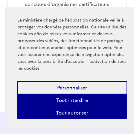
concours d'organismes certificateurs
internationaux.
Le ministère chargé de l'éducation nationale veille à
protéger vos données personnelles. Ce site utilise des
cookies afin de mieux vous informer et de vous
proposer des vidéos, des fonctionnalités de partage
langues vivantes (étrangères ou régionales) (discipline)
et des contenus animés optimisés pour le web. Pour
vous assurer une expérience de navigation optimale,
langues vivantes (collège)
vous avez la possibilité d’accepter l’activation de tous
les cookies.
Partager la page
Personnaliser
Tout interdire
Partager via Facebook
Partager via X
Partager via Bluesky
Partager via LinkedIn
Partager par em
Copier l
Tout autoriser
Sur le même thème