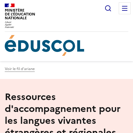
Gestion de vos préférences sur les cookies
Recherc
MINISTÈRE
DE L'ÉDUCATION
NATIONALE
Voir le fil d'ariane
Ressources
d'accompagnement pour
les langues vivantes
étrangères et régionales