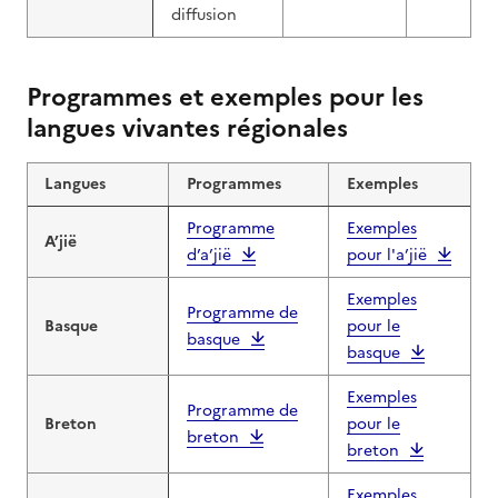
diffusion
Programmes et exemples pour les
langues vivantes régionales
Langues
Programmes
Exemples
Programme
Exemples
A’jië
d’a’jië
pour l'a’jië
Exemples
Programme de
Basque
pour le
basque
basque
Exemples
Programme de
Breton
pour le
breton
breton
Exemples