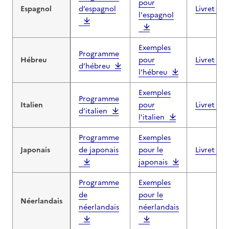
pour
Espagnol
d’espagnol
Livret es
l'espagnol
Exemples
Programme
Hébreu
pour
Livret hé
d’hébreu
l'hébreu
Exemples
Programme
Italien
pour
Livret ita
d’italien
l'italien
Programme
Exemples
Japonais
de japonais
pour le
Livret jap
japonais
Programme
Exemples
de
pour le
Néerlandais
néerlandais
néerlandais