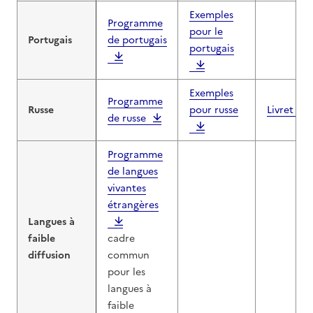
Exemples
Programme
pour le
Portugais
de portugais
portugais
Exemples
Programme
Russe
pour russe
Livret rus
de russe
Programme
de langues
vivantes
étrangères
Langues à
faible
cadre
diffusion
commun
pour les
langues à
faible