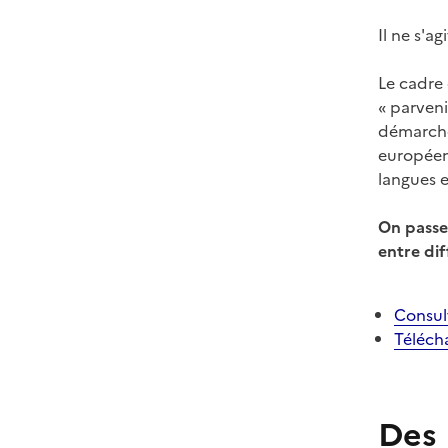
Il ne s'a
Le cadre 
« parveni
démarche 
européen
langues e
On passe 
entre di
Consult
Téléch
Des 