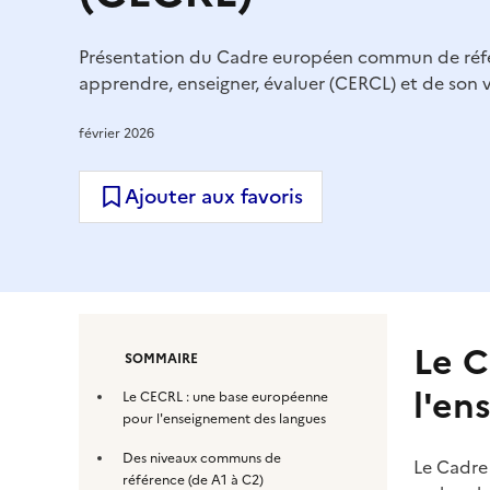
Présentation du Cadre européen commun de référ
apprendre, enseigner, évaluer (CERCL) et de so
février 2026
Ajouter aux favoris
Le C
SOMMAIRE
l'en
Le CECRL : une base européenne
pour l'enseignement des langues
Des niveaux communs de
Le Cadre
référence (de A1 à C2)