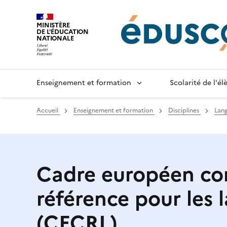
Gestion de vos préférences sur les cookies
MINISTÈRE
DE L'ÉDUCATION
NATIONALE
Enseignement et formation
Scolarité de l'é
Accueil
Enseignement et formation
Disciplines
Lang
Cadre européen c
référence pour les 
(CECRL)