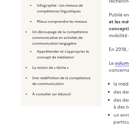
recherch
Infographie - Les niveaux de
compétences linguistiques
Publié en
et les m
Mieux comprendre les niveaux
concepti
Un découpage de la compétence
mobilité 
communicative en activités de
communication langagière
En 2018,
Appréhender et s’approprier le
concept de médiation
Le
volum
La notion de « tâche »
concerna
Une redéfinition de la compétence
la médi
de communication
des des
À consulter sur éduscol
des des
à des t
un enr
partic