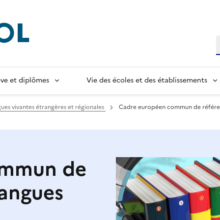
R
lève et diplômes
Vie des écoles et des établissements
ues vivantes étrangères et régionales
Cadre européen commun de référen
ommun de
langues