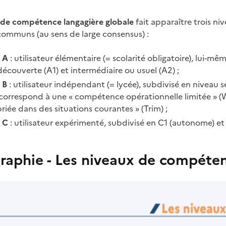
e de compétence langagière globale
fait apparaître trois ni
communs (au sens de large consensus) :
 A
: utilisateur élémentaire (= scolarité obligatoire), lui-m
écouverte (A1) et intermédiaire ou usuel (A2) ;
 B
: utilisateur indépendant (= lycée), subdivisé en niveau 
l correspond à une « compétence opérationnelle limitée » (
iée dans des situations courantes » (Trim) ;
 C
: utilisateur expérimenté, subdivisé en C1 (autonome) et 
raphie - Les niveaux de compéten