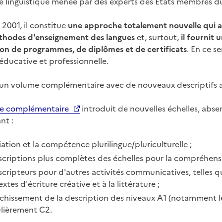
e linguistique menée par des experts des États membres 
 2001, il constitue
une approche totalement nouvelle qui a 
éthodes d'enseignement des langues
et, surtout,
il fournit
on de programmes, de diplômes et de certificats
. En ce se
éducative et professionnelle.
 un volume complémentaire avec de nouveaux descriptifs a
e complémentaire
introduit de nouvelles échelles, absen
nt :
ation et la compétence plurilingue/pluriculturelle ;
criptions plus complètes des échelles pour la compréhensio
cripteurs pour d'autres activités communicatives, telles que
extes d'écriture créative et à la littérature ;
ichissement de la description des niveaux A1 (notamment le
ulièrement C2.