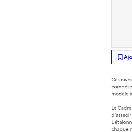
Ajo
Ces nivea
compétenc
modèle id
Le Cadre
d'asseoir
L'étalonn
chaque ni