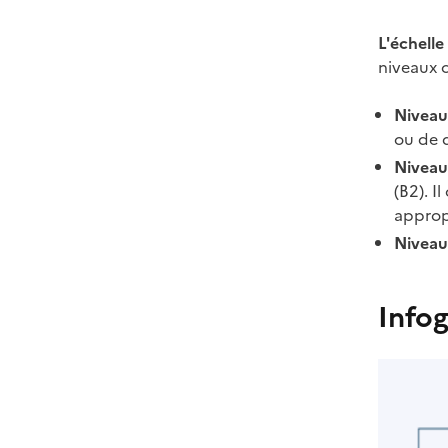
L'échell
niveaux 
Niveau
ou de d
Niveau
(B2). I
appropr
Niveau
Infog