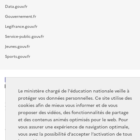
Data.gouv.fr
Gouvernement.fr
Legifrance.gouv.fr
Service-public.gouv.fr
Jeunes.gouv.fr
Sports.gouv.fr
MINISTÈRE
DE L'ÉDUCATION
Le ministère chargé de l'éducation nationale veille à
NATIONALE
protéger vos données personnelles. Ce site utilise des
cookies afin de mieux vous informer et de vous
proposer des vidéos, des fonctionnalités de partage
et des contenus animés optimisés pour le web. Pour
vous assurer une expérience de navigation optimale,
data.gouv.fr
legifrance.gouv.fr
vous avez la possibilité d’accepter l’activation de tous