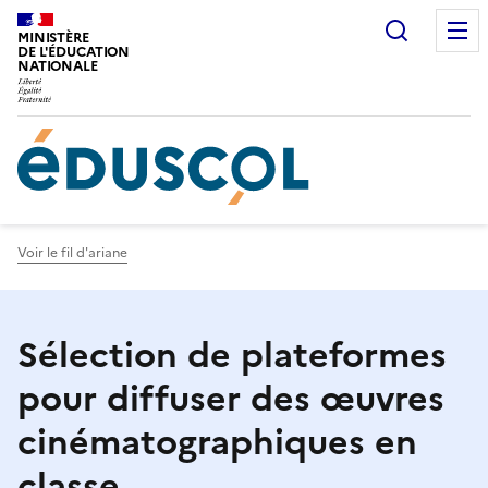
Gestion de vos préférences sur les cookies
Recherc
MINISTÈRE
DE L'ÉDUCATION
NATIONALE
Voir le fil d'ariane
Sélection de plateformes
pour diffuser des œuvres
cinématographiques en
classe