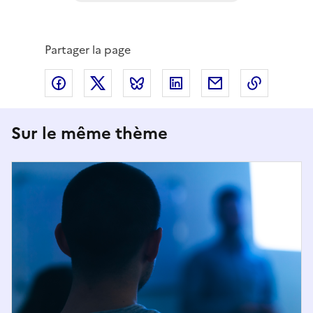
Partager la page
Partager via Facebook
Partager via X
Partager via Bluesky
Partager via LinkedIn
Partager par em
Copier l
Sur le même thème