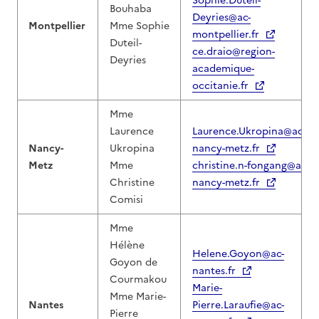
Sophie.Duteil-
Bouhaba
Deyries@ac-
Montpellier
Mme Sophie
montpellier.fr
Duteil-
ce.draio@region-
Deyries
academique-
occitanie.fr
Mme
Laurence
Laurence.Ukropina@ac-
Nancy-
Ukropina
nancy-metz.fr
Metz
Mme
christine.n-fongang@ac-
Christine
nancy-metz.fr
Comisi
Mme
Hélène
Helene.Goyon@ac-
Goyon de
nantes.fr
Courmakou
Marie-
Mme Marie-
Nantes
Pierre.Laraufie@ac-
Pierre