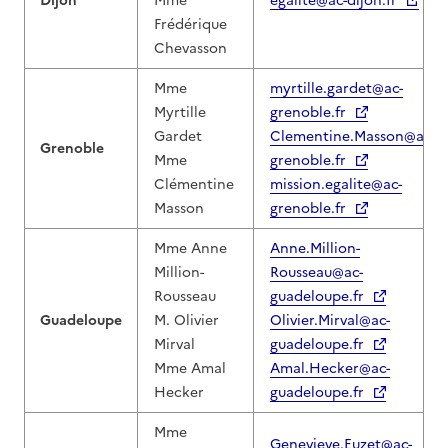
Dijon
Mme
egalite@ac-dijon.fr
Frédérique
Chevasson
Mme
myrtille.gardet@ac-
Myrtille
grenoble.fr
Gardet
Clementine.Masson@ac-
Grenoble
Mme
grenoble.fr
Clémentine
mission.egalite@ac-
Masson
grenoble.fr
Mme Anne
Anne.Million-
Million-
Rousseau@ac-
Rousseau
guadeloupe.fr
Guadeloupe
M. Olivier
Olivier.Mirval@ac-
Mirval
guadeloupe.fr
Mme Amal
Amal.Hecker@ac-
Hecker
guadeloupe.fr
Mme
Genevieve.Euzet@ac-