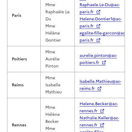
Mme
Raphaele.Le-Du@ac-
Raphaèle Le
paris.fr
Paris
Du
Helene.Gontier1@ac-
Mme
paris.fr
Hélène
egalite-fille-garcon@ac-
Gontier
paris.fr
Mme
aurelie.pinton@ac-
Poitiers
Aurélie
poitiers.fr
Pinton
Mme
Isabelle.Mathieu@ac-
Reims
Isabelle
reims.fr
Mathieu
Helene.Becker@ac-
Mme
rennes.fr
Hélène
Nathalie.Keller@ac-
Becker
Rennes
rennes.fr
Mme