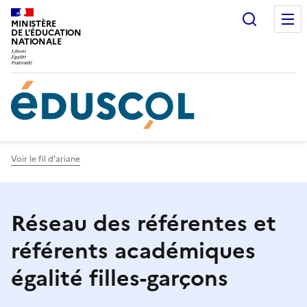
Gestion de vos préférences sur les cookies
Recherc
MINISTÈRE
DE L'ÉDUCATION
NATIONALE
Voir le fil d'ariane
Réseau des référentes et
référents académiques
égalité filles-garçons