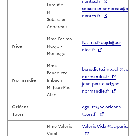
nantes.fr
Laraufie
sebastien.annereau@ac-
M.
nantes.fr
Sebastien
Annereau
Mme Fatima
Fatima.Moujdi@ac-
Nice
Moujdi-
nice.fr
Menauge
Mme
benedicte.imbach@ac-
Benedicte
normandie.fr
Normandie
Imbach
jean-paul.clad@ac-
M. Jean-Paul
normandie.fr
Clad
Orléans-
egalite@ac-orleans-
Tours
tours.fr
Mme Valérie
Valerie.Vidal@ac-paris.fr
Vidal