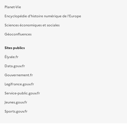
Planet-Vie
Encyclopédie d'histoire numérique de l'Europe
Sciences économiques et sociales
Géoconfluences
Sites publics
Élysée.fr
Data.gouv.fr
Gouvernement.fr
Legifrance.gouv.fr
Service-public.gouv.fr
Jeunes.gouv.fr
Sports.gouv.fr