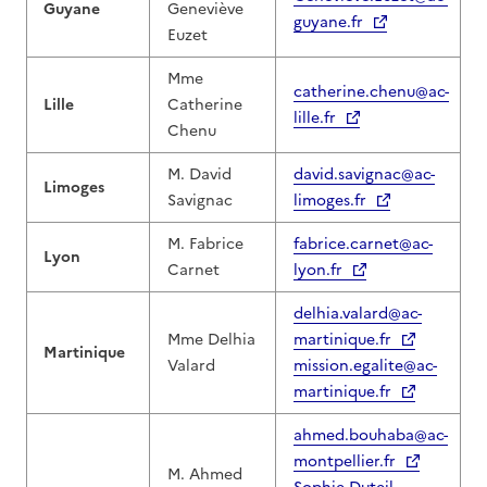
Guyane
Geneviève
guyane.fr
Euzet
Mme
catherine.chenu@ac-
Lille
Catherine
lille.fr
Chenu
M. David
david.savignac@ac-
Limoges
Savignac
limoges.fr
M. Fabrice
fabrice.carnet@ac-
Lyon
Carnet
lyon.fr
delhia.valard@ac-
Mme Delhia
martinique.fr
Martinique
Valard
mission.egalite@ac-
martinique.fr
ahmed.bouhaba@ac-
montpellier.fr
M. Ahmed