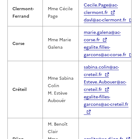
Cecile.Page@ac-
Clermont-
Mme Cécile
clermont.fr
Ferrand
Page
davl@ac-clermont.fr
marie.galena@ac-
Mme Marie
corse.fr
Corse
Galena
egalite.filles-
garcons@ac-corse.fr
sabina.colin@ac-
creteil.fr
Mme Sabina
Esteve.Aubouer@ac-
Colin
Créteil
creteil.fr
M. Estève
egalite-filles-
Aubouër
garcons@ac-creteil.fr
M. Benoît
Clair