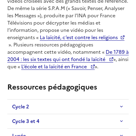
vidéos croisées avec des grands textes de référence.
De même la série S.P.A.M (« Savoir, Penser, Analyser
les Messages »), produite par l’INA pour France
Télévisions pour décrypter les médias et
l’information, propose une vidéo pour les
enseignants «
La laïcité, c’est contre les religions
». Plusieurs ressources pédagogiques
accompagnent cette vidéo, notamment «
De 1789 à
2004 : les six textes qui ont fondé la laïcité
», ainsi
que «
L’école et la laïcité en France
».
Ressources pédagogiques
Titre
Cycle 2
Cycle 3 et 4
Lycée