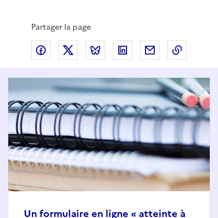
Partager la page
Partager via Facebook
Partager via X
Partager via Bluesky
Partager via LinkedIn
Partager par em
Copier l
Un formulaire en ligne « atteinte à