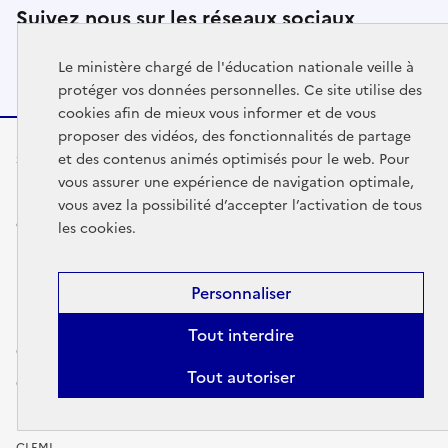
Suivez nous sur les réseaux sociaux
Facebook
X (ex-Twitter)
Le ministère chargé de l'éducation nationale veille à
protéger vos données personnelles. Ce site utilise des
cookies afin de mieux vous informer et de vous
proposer des vidéos, des fonctionnalités de partage
et des contenus animés optimisés pour le web. Pour
Sites Éducation
vous assurer une expérience de navigation optimale,
France Éducation International
vous avez la possibilité d’accepter l’activation de tous
education.gouv.fr
les cookies.
Devenir Enseignant
Institut des hautes études de l'éducation et de la formation
Personnaliser
Enseignement supérieur, Recherche et Innovation
Tout interdire
Onisep
Tout autoriser
Cned
Réseau Canopé
CLEMI