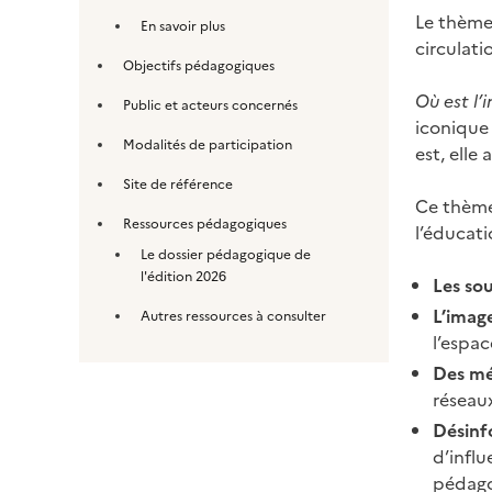
Le thèm
En savoir plus
circulati
Objectifs pédagogiques
Où est l’i
Public et acteurs concernés
iconique 
Modalités de participation
est, elle
Site de référence
Ce thème 
Ressources pédagogiques
l’éducati
Le dossier pédagogique de
l'édition 2026
Les so
L’imag
Autres ressources à consulter
l’espa
Des mé
réseaux
Désinf
d’infl
pédago