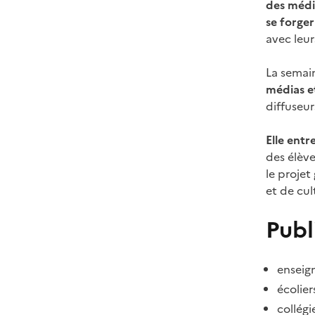
des média
se forger
avec leur
La semai
médias e
diffuseu
Elle entr
des élève
le proje
et de cul
Publ
enseign
écolier
collégi