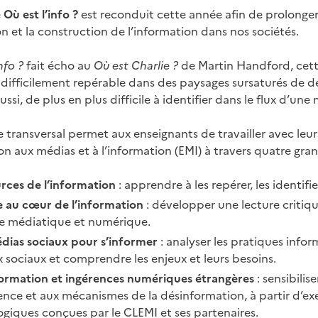
e
Où est l’info ?
est reconduit cette année afin de prolonger l
on et la construction de l’information dans nos sociétés.
nfo ?
fait écho au
Où est Charlie ?
de Martin Handford, cett
difficilement repérable dans des paysages sursaturés de dé
 aussi, de plus en plus difficile à identifier dans le flux d’u
transversal permet aux enseignants de travailler avec leu
on aux médias et à l’information (EMI) à travers quatre gran
urces de l’information
: apprendre à les repérer, les identifier
e au cœur de l’information
: développer une lecture critiq
ce médiatique et numérique.
dias sociaux pour s’informer
: analyser les pratiques infor
 sociaux et comprendre les enjeux et leurs besoins.
ormation et ingérences numériques étrangères
: sensibilis
uence et aux mécanismes de la désinformation, à partir d’e
giques conçues par le CLEMI et ses partenaires.