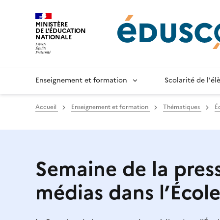
Gestion de vos préférences sur les cookies
MINISTÈRE
DE L'ÉDUCATION
NATIONALE
Enseignement et formation
Scolarité de l'é
Accueil
Enseignement et formation
Thématiques
É
Semaine de la press
médias dans l’Écol