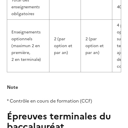
Total des
enseignements
40
obligatoires
4 par
Enseignements
op
optionnels
2 (par
2 (par
sur le
(maximun 2 en
option et
option et
ter
première,
par an)
par an)
ajout
2 en terminale)
des
coeff
Note
* Contrôle en cours de formation (CCF)
Épreuves terminales du
baccalauréat