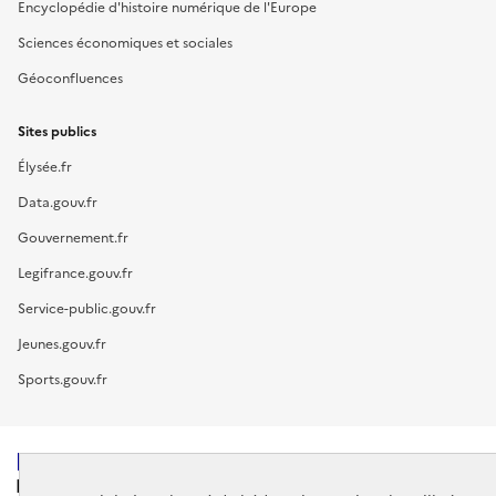
Encyclopédie d'histoire numérique de l'Europe
Sciences économiques et sociales
Géoconfluences
Sites publics
Élysée.fr
Data.gouv.fr
Gouvernement.fr
Legifrance.gouv.fr
Service-public.gouv.fr
Jeunes.gouv.fr
Sports.gouv.fr
MINISTÈRE