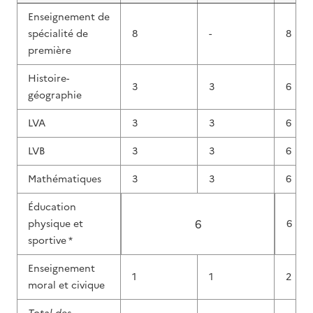
Enseignement de
spécialité de
8
-
8
première
Histoire-
3
3
6
géographie
LVA
3
3
6
LVB
3
3
6
Mathématiques
3
3
6
Éducation
6
physique et
6
sportive *
Enseignement
1
1
2
moral et civique