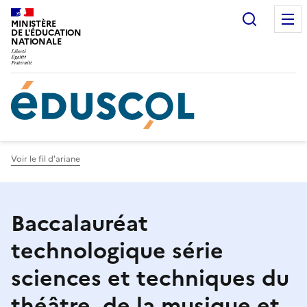
Gestion de vos préférences sur les cookies
Recherc
MINISTÈRE
DE L'ÉDUCATION
NATIONALE
Voir le fil d'ariane
Baccalauréat
technologique série
sciences et techniques du
théâtre, de la musique et