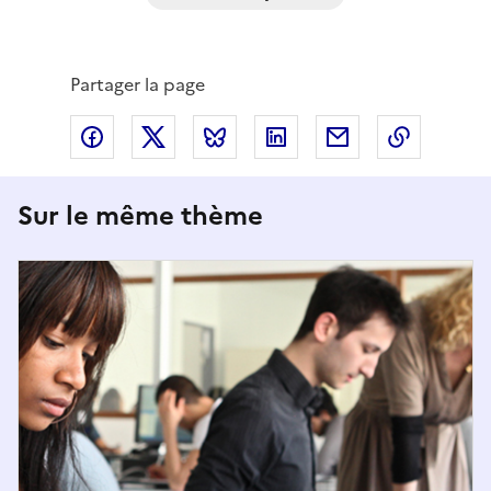
Partager la page
Partager via Facebook
Partager via X
Partager via Bluesky
Partager via LinkedIn
Partager par em
Copier l
Sur le même thème