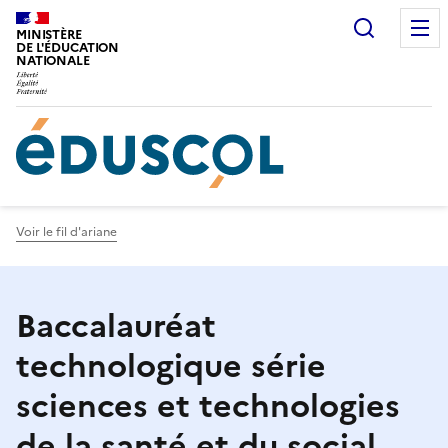
Gestion de vos préférences sur les cookies
Recherc
MINISTÈRE
DE L'ÉDUCATION
NATIONALE
Voir le fil d'ariane
Baccalauréat
technologique série
sciences et technologies
de la santé et du social