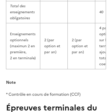
Total des
enseignements
40
obligatoires
4 par
Enseignements
opti
optionnels
2 (par
2 (par
sur le c
(maximun 2 en
option et
option et
termi
première,
par an)
par an)
ajoutés
2 en terminale)
total d
coeffic
Note
* Contrôle en cours de formation (CCF)
Épreuves terminales du