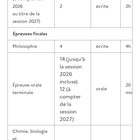
2026
2
écrite
2h
au titre de la
session 2027)
Épreuves finales
Philosophie
4
écrite
4h
14 (jusqu’à
la session
2026
incluse)
Épreuve orale
20
12 (à
orale
terminale
min
compter
de la
session
2027)
Chimie, biologie
et