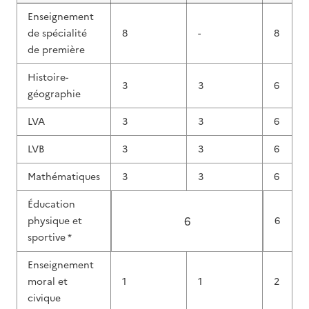
Enseignement
de spécialité
8
-
8
de première
Histoire-
3
3
6
géographie
LVA
3
3
6
LVB
3
3
6
Mathématiques
3
3
6
Éducation
6
physique et
6
sportive *
Enseignement
moral et
1
1
2
civique