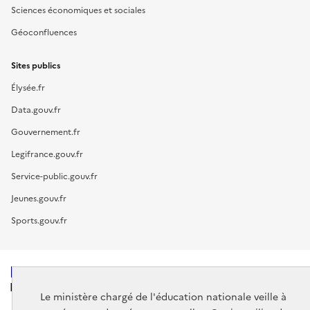
Sciences économiques et sociales
Géoconfluences
Sites publics
Élysée.fr
Data.gouv.fr
Gouvernement.fr
Legifrance.gouv.fr
Service-public.gouv.fr
Jeunes.gouv.fr
Sports.gouv.fr
MINISTÈRE
DE L'ÉDUCATION
Le ministère chargé de l'éducation nationale veille à
NATIONALE