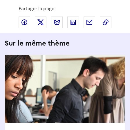
Partager la page
Partager via Facebook
Partager via X
Partager via Bluesky
Partager via LinkedIn
Partager par em
Copier l
Sur le même thème