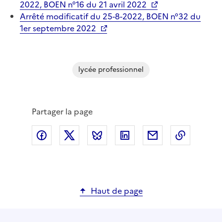
2022, BOEN n°16 du 21 avril 2022
Arrêté modificatif du 25-8-2022, BOEN n°32 du
1er septembre 2022
lycée professionnel
Partager la page
Partager via Facebook
Partager via X
Partager via Bluesky
Partager via LinkedIn
Partager par em
Copier l
Haut de page