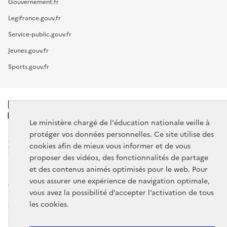
Gouvernement.fr
Legifrance.gouv.fr
Service-public.gouv.fr
Jeunes.gouv.fr
Sports.gouv.fr
MINISTÈRE
DE L'ÉDUCATION
Le ministère chargé de l'éducation nationale veille à
NATIONALE
protéger vos données personnelles. Ce site utilise des
cookies afin de mieux vous informer et de vous
proposer des vidéos, des fonctionnalités de partage
et des contenus animés optimisés pour le web. Pour
vous assurer une expérience de navigation optimale,
data.gouv.fr
legifrance.gouv.fr
vous avez la possibilité d’accepter l’activation de tous
les cookies.
service-public.gouv.fr