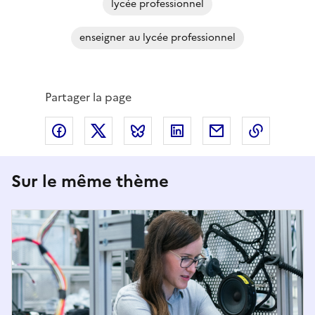
lycée professionnel
enseigner au lycée professionnel
Partager la page
Partager via Facebook
Partager via X
Partager via Bluesky
Partager via LinkedIn
Partager par em
Copier l
Sur le même thème