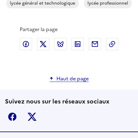
lycée général et technologique
lycée professionnel
Partager la page
Partager via Facebook
Partager via X
Partager via Bluesky
Partager via LinkedIn
Partager par em
Copier l
Haut de page
Suivez nous sur les réseaux sociaux
Facebook
X (ex-Twitter)