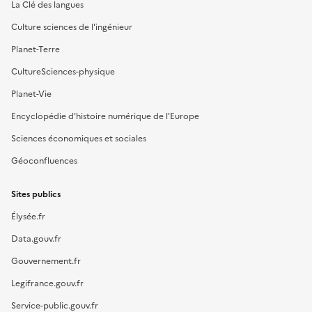
La Clé des langues
Culture sciences de l'ingénieur
Planet-Terre
CultureSciences-physique
Planet-Vie
Encyclopédie d'histoire numérique de l'Europe
Sciences économiques et sociales
Géoconfluences
Sites publics
Élysée.fr
Data.gouv.fr
Gouvernement.fr
Legifrance.gouv.fr
Service-public.gouv.fr