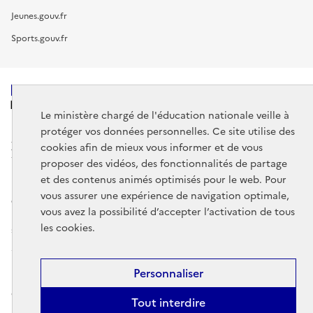
Jeunes.gouv.fr
Sports.gouv.fr
MINISTÈRE
DE L'ÉDUCATION
Le ministère chargé de l'éducation nationale veille à
NATIONALE
protéger vos données personnelles. Ce site utilise des
cookies afin de mieux vous informer et de vous
proposer des vidéos, des fonctionnalités de partage
et des contenus animés optimisés pour le web. Pour
vous assurer une expérience de navigation optimale,
data.gouv.fr
legifrance.gouv.fr
vous avez la possibilité d’accepter l’activation de tous
les cookies.
service-public.gouv.fr
Mentions légales
Données personnelles et cookies
Gestion des
Personnaliser
cookies
Accessibilité : partiellement conforme
Contact
Plan du
Tout interdire