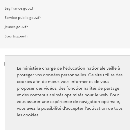
Legifrance.gouv.fr
Service-public.gouv.fr
Jeunes.gouv.fr
Sports.gouv.fr
MINISTÈRE
DE L'ÉDUCATION
Le ministère chargé de l'éducation nationale veille à
NATIONALE
protéger vos données personnelles. Ce site utilise des
cookies afin de mieux vous informer et de vous
proposer des vidéos, des fonctionnalités de partage
et des contenus animés optimisés pour le web. Pour
vous assurer une expérience de navigation optimale,
data.gouv.fr
legifrance.gouv.fr
vous avez la possibilité d’accepter l’activation de tous
les cookies.
service-public.gouv.fr