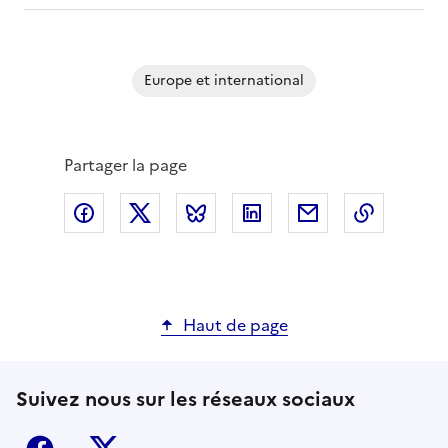
Europe et international
Partager la page
Partager via Facebook
Partager via X
Partager via Bluesky
Partager via LinkedIn
Partager par em
Copier l
Haut de page
Suivez nous sur les réseaux sociaux