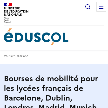
Gestion de vos préférences sur les cookies
Recherc
MINISTÈRE
DE L'ÉDUCATION
NATIONALE
Voir le fil d'ariane
Bourses de mobilité pour
les lycées français de
Barcelone, Dublin,
Londres, Madrid, Munich,