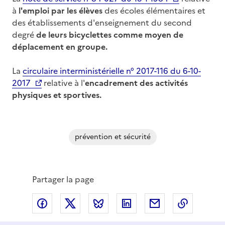
à
l'emploi par les élèves
des écoles élémentaires et
des établissements d'enseignement du second
degré
de leurs bicyclettes comme moyen de
déplacement en groupe.
La
circulaire interministérielle n° 2017-116 du 6-10-
2017
relative à l'
encadrement des activités
physiques et sportives.
prévention et sécurité
Partager la page
Partager via Facebook
Partager via X
Partager via Bluesky
Partager via LinkedIn
Partager par em
Copier l