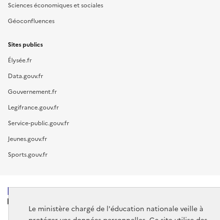
Sciences économiques et sociales
Géoconfluences
Sites publics
Élysée.fr
Data.gouv.fr
Gouvernement.fr
Legifrance.gouv.fr
Service-public.gouv.fr
Jeunes.gouv.fr
Sports.gouv.fr
MINISTÈRE
DE L'ÉDUCATION
Le ministère chargé de l'éducation nationale veille à
NATIONALE