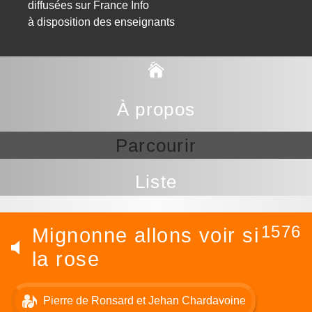
diffusées sur France Info
à disposition des enseignants
À propos
Parcourir
Liste
1576
Mignonne allons voir si
la rose
Pierre de Ronsard et Jehan Chardavoine