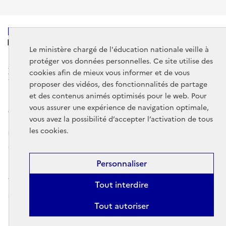
MINISTÈRE
DE L'ÉDUCATION
Le ministère chargé de l'éducation nationale veille à
NATIONALE
protéger vos données personnelles. Ce site utilise des
cookies afin de mieux vous informer et de vous
proposer des vidéos, des fonctionnalités de partage
et des contenus animés optimisés pour le web. Pour
vous assurer une expérience de navigation optimale,
data.gouv.fr
legifrance.gouv.fr
vous avez la possibilité d’accepter l’activation de tous
les cookies.
service-public.gouv.fr
Mentions légales
Données personnelles et cookies
Gestion des
Personnaliser
cookies
Accessibilité : partiellement conforme
Contact
Plan du
Tout interdire
site
DE
EN
ES
Comprendre l'espace personnel éduscol
Tout autoriser
Sauf cas particuliers indiqués dans les mentions légales, les contenus de