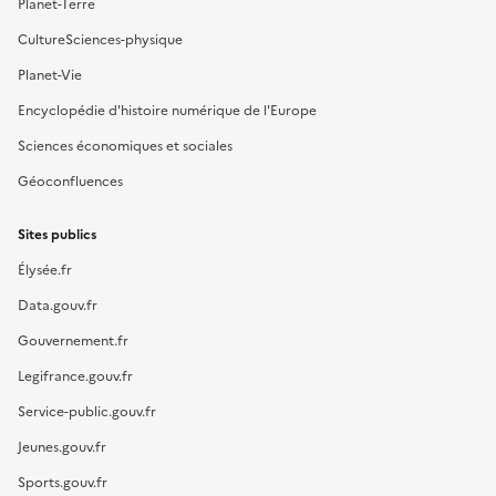
Planet-Terre
CultureSciences-physique
Planet-Vie
Encyclopédie d'histoire numérique de l'Europe
Sciences économiques et sociales
Géoconfluences
Sites publics
Élysée.fr
Data.gouv.fr
Gouvernement.fr
Legifrance.gouv.fr
Service-public.gouv.fr
Jeunes.gouv.fr
Sports.gouv.fr