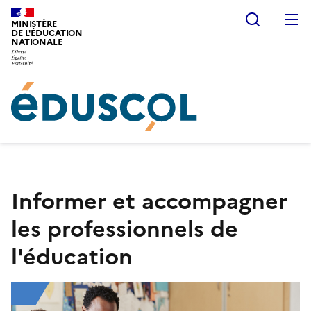
Gestion de vos préférences sur les cookies
Recherc
MINISTÈRE
DE L'ÉDUCATION
NATIONALE
Informer et accompagner
les professionnels de
l'éducation