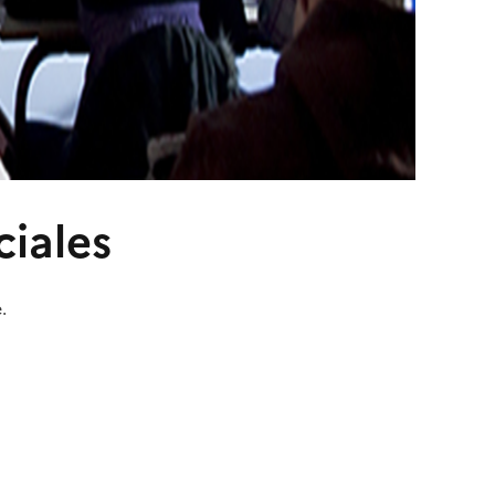
iales
.